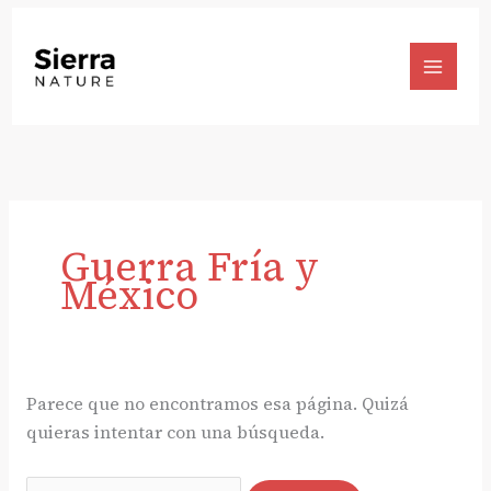
Ir
al
contenido
Main
Menu
Guerra Fría y
México
Parece que no encontramos esa página. Quizá
quieras intentar con una búsqueda.
Buscar: